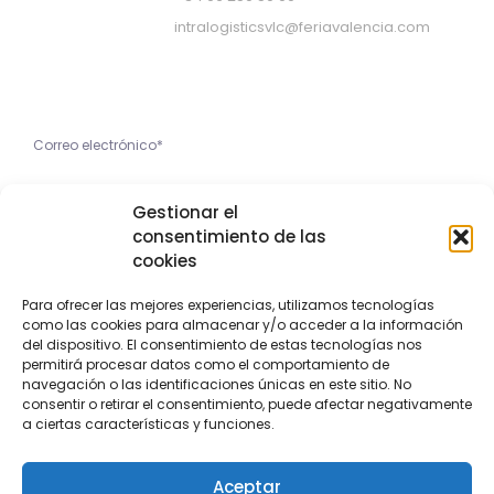
intralogisticsvlc@feriavalencia.com
Apúntate a nuestra Newsletter
He leído y acepto la
Gestionar el
Política de Privacidad
consentimiento de las
cookies
Apúntame
Para ofrecer las mejores experiencias, utilizamos tecnologías
como las cookies para almacenar y/o acceder a la información
Copyright © 2023 Feria Valencia
del dispositivo. El consentimiento de estas tecnologías nos
permitirá procesar datos como el comportamiento de
navegación o las identificaciones únicas en este sitio. No
Aviso Legal
Política de privacidad
Política de cookies
consentir o retirar el consentimiento, puede afectar negativamente
a ciertas características y funciones.
Aceptar