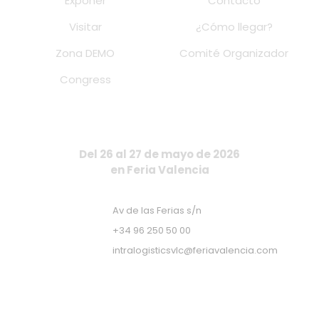
Exponer
Contacto
Visitar
¿Cómo llegar?
Zona DEMO
Comité Organizador
Congress
Del 26 al 27 de mayo de 2026
en Feria Valencia
Av de las Ferias s/n
+34 96 250 50 00
intralogisticsvlc@feriavalencia.com
Apúntate a nuestra Newsletter