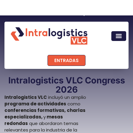
ENTRADAS
Intralogistics VLC Congress
2026
Intralogistics VLC
incluyó un amplio
programa de actividades
como
conferencias formativas,
charlas
especializadas,
y
mesas
redondas
que abordaron temas
relevantes para la industria de la