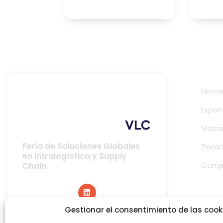
Hom
Expon
Visita
Feria de Soluciones Globales
Zona
en Intralogística y Supply
Cong
Chain
Gestionar el consentimiento de las cook
Apúnt
Global sponsor