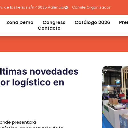
v. de las Ferias s/n 46035 Valencia
Comité Organizador
Zona Demo
Congress
Catálogo 2026
Pre
Contacto
últimas novedades
or logístico en
onde presentará