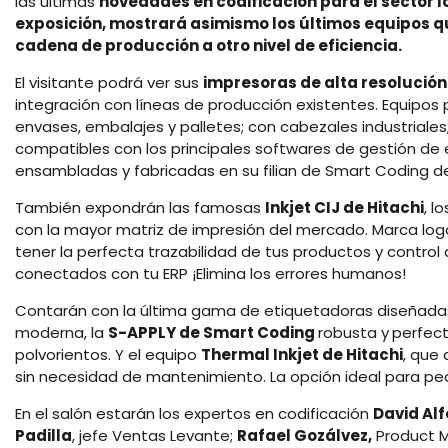
las últimas
novedades en codificación para el sector lo
exposición
, mostrará asimismo
los últimos equipos qu
cadena de producción a otro nivel de eficiencia.
El visitante podrá ver sus
impresoras de alta resolución 
integración con líneas de producción existentes. Equipos 
envases, embalajes y palletes; con cabezales industriales
compatibles con los principales softwares de gestión de
ensambladas y fabricadas en su filian de Smart Coding de
También expondrán las famosas
Inkjet CIJ de Hitachi
, l
con la mayor matriz de impresión del mercado. Marca log
tener la perfecta trazabilidad de tus productos y control
conectados con tu ERP ¡Elimina los errores humanos!
Contarán con la última gama de etiquetadoras diseñadas 
moderna, la
S-APPLY de Smart Coding
robusta y
perfect
polvorientos. Y el equipo
Thermal Inkjet de Hitachi
, que
sin necesidad de mantenimiento. La opción ideal para p
En el salón estarán los expertos en codificación
David Al
Padilla
, jefe Ventas Levante;
Rafael Gozálvez
,
Product M