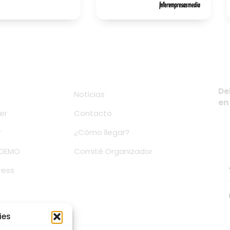
De
e
Noticias
en
er
Contacto
r
¿Cómo llegar?
 DEMO
Comité Organizador
ress
ies
ate a nuestra Newsletter