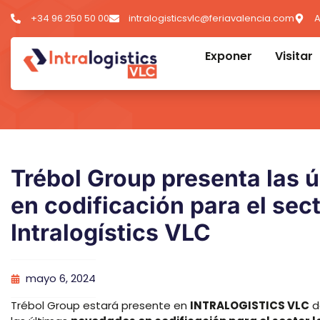
+34 96 250 50 00
intralogisticsvlc@feriavalencia.com
A
Exponer
Visitar
Trébol Group presenta las 
en codificación para el sect
Intralogístics VLC
mayo 6, 2024
Trébol Group estará presente en
INTRALOGISTICS VLC
d