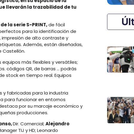
gístico, en
su espacio de la
e llevarán la trazabilidad de tu
Úl
de la serie S-PRINT,
de fácil
perfectos para la identificación de
, impresión de alto contraste y
 etiquetas. Además, están diseñadas,
 Castellón.
os equipos más flexibles y versátiles;
os. códigos QR, de barras … podrás
 de stock en tiempo real. Equipos
y fabricadas para la industria
a para funcionar en entornos
 destaca por su marcaje económico y
equeñas producciones.
fonso
,
Dir. Comercial;
Alejandro
anager TIJ y HD; Leonardo