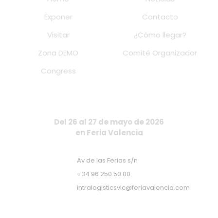
Exponer
Contacto
Visitar
¿Cómo llegar?
Zona DEMO
Comité Organizador
Congress
Del 26 al 27 de mayo de 2026
en Feria Valencia
Av de las Ferias s/n
+34 96 250 50 00
intralogisticsvlc@feriavalencia.com
Apúntate a nuestra Newsletter