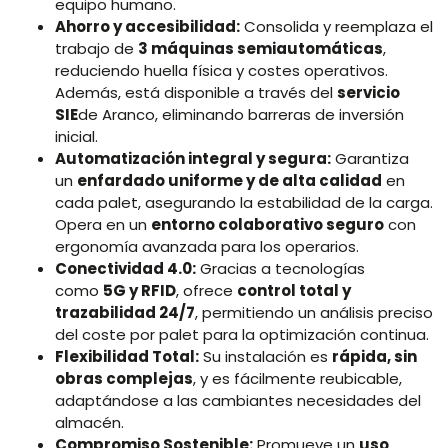
equipo humano.
Ahorro y accesibilidad:
Consolida y reemplaza el
trabajo de
3 máquinas semiautomáticas
,
reduciendo huella física y costes operativos.
Además, está disponible a través del
servicio
SIE
de Aranco, eliminando barreras de inversión
inicial.
Automatización integral y segura:
Garantiza
un
enfardado uniforme y de alta calidad
en
cada palet, asegurando la estabilidad de la carga.
Opera en un
entorno colaborativo seguro
con
ergonomía avanzada para los operarios.
Conectividad 4.0:
Gracias a tecnologías
como
5G y RFID
, ofrece
control total y
trazabilidad 24/7
, permitiendo un análisis preciso
del coste por palet para la optimización continua.
Flexibilidad Total:
Su instalación es
rápida, sin
obras complejas
, y es fácilmente reubicable,
adaptándose a las cambiantes necesidades del
almacén.
Compromiso Sostenible:
Promueve un
uso