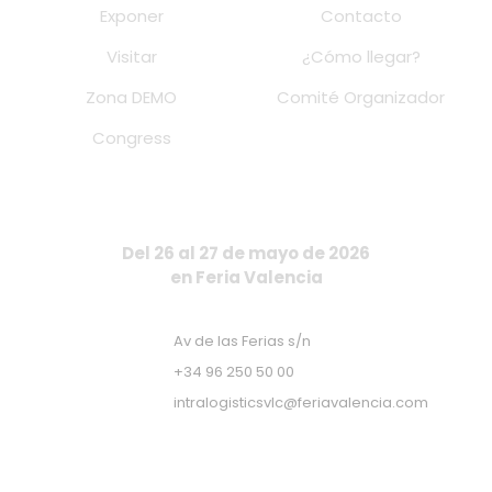
Exponer
Contacto
Visitar
¿Cómo llegar?
Zona DEMO
Comité Organizador
Congress
Del 26 al 27 de mayo de 2026
en Feria Valencia
Av de las Ferias s/n
+34 96 250 50 00
intralogisticsvlc@feriavalencia.com
Apúntate a nuestra Newsletter