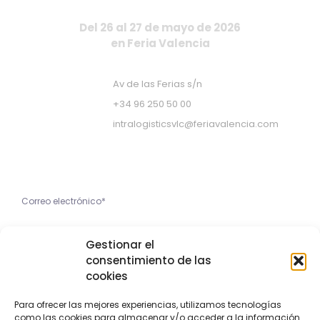
Del 26 al 27 de mayo de 2026
en Feria Valencia
Av de las Ferias s/n
+34 96 250 50 00
intralogisticsvlc@feriavalencia.com
Apúntate a nuestra Newsletter
He leído y acepto la
Gestionar el
Política de Privacidad
consentimiento de las
cookies
Apúntame
Para ofrecer las mejores experiencias, utilizamos tecnologías
como las cookies para almacenar y/o acceder a la información
Copyright © 2023 Feria Valencia