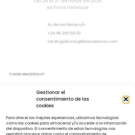
Del 26 al 27 de mayo de 2026
en Feria Valencia
Av de las Ferias s/n
+34 96 250 50 00
intralogisticsvlc@feriavalencia.com
Apúntate a nuestra Newsletter
He leído y acepto la
Gestionar el
Política de Privacidad
consentimiento de las
cookies
Apúntame
Para ofrecer las mejores experiencias, utilizamos tecnologías
como las cookies para almacenar y/o acceder a la información
Copyright © 2023 Feria Valencia
del dispositivo. El consentimiento de estas tecnologías nos
permitirá procesar datos como el comportamiento de