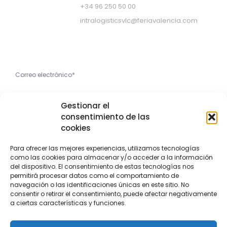
+34 96 250 50 00
intralogisticsvlc@feriavalencia.com
Apúntate a nuestra Newsletter
He leído y acepto la
Gestionar el
Política de Privacidad
consentimiento de las
cookies
Apúntame
Para ofrecer las mejores experiencias, utilizamos tecnologías
como las cookies para almacenar y/o acceder a la información
Copyright © 2023 Feria Valencia
del dispositivo. El consentimiento de estas tecnologías nos
permitirá procesar datos como el comportamiento de
navegación o las identificaciones únicas en este sitio. No
Aviso Legal
Política de privacidad
Política de cookies
consentir o retirar el consentimiento, puede afectar negativamente
a ciertas características y funciones.