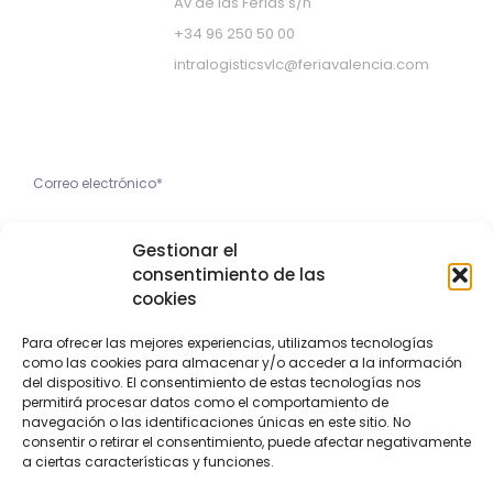
Av de las Ferias s/n
+34 96 250 50 00
intralogisticsvlc@feriavalencia.com
Apúntate a nuestra Newsletter
He leído y acepto la
Gestionar el
Política de Privacidad
consentimiento de las
cookies
Apúntame
Para ofrecer las mejores experiencias, utilizamos tecnologías
como las cookies para almacenar y/o acceder a la información
Copyright © 2023 Feria Valencia
del dispositivo. El consentimiento de estas tecnologías nos
permitirá procesar datos como el comportamiento de
navegación o las identificaciones únicas en este sitio. No
Aviso Legal
Política de privacidad
Política de cookies
consentir o retirar el consentimiento, puede afectar negativamente
a ciertas características y funciones.