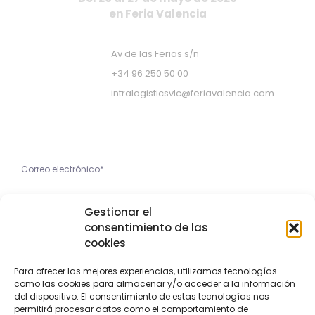
en Feria Valencia
Av de las Ferias s/n
+34 96 250 50 00
intralogisticsvlc@feriavalencia.com
Apúntate a nuestra Newsletter
He leído y acepto la
Gestionar el
Política de Privacidad
consentimiento de las
cookies
Apúntame
Para ofrecer las mejores experiencias, utilizamos tecnologías
como las cookies para almacenar y/o acceder a la información
Copyright © 2023 Feria Valencia
del dispositivo. El consentimiento de estas tecnologías nos
permitirá procesar datos como el comportamiento de