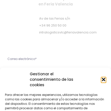
en Feria Valencia
Av de las Ferias s/n
+34 96 250 50 00
intralogisticsvlc@feriavalencia.com
Apúntate a nuestra Newsletter
He leído y acepto la
Gestionar el
Política de Privacidad
consentimiento de las
cookies
Apúntame
Para ofrecer las mejores experiencias, utilizamos tecnologías
como las cookies para almacenar y/o acceder a la información
Copyright © 2023 Feria Valencia
del dispositivo. El consentimiento de estas tecnologías nos
permitirá procesar datos como el comportamiento de