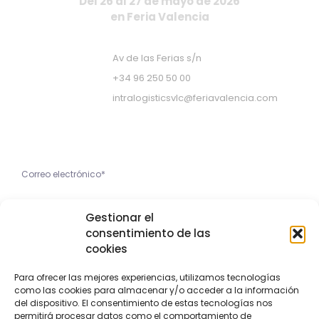
Del 26 al 27 de mayo de 2026
en Feria Valencia
Av de las Ferias s/n
+34 96 250 50 00
intralogisticsvlc@feriavalencia.com
Apúntate a nuestra Newsletter
He leído y acepto la
Gestionar el
Política de Privacidad
consentimiento de las
cookies
Apúntame
Para ofrecer las mejores experiencias, utilizamos tecnologías
como las cookies para almacenar y/o acceder a la información
Copyright © 2023 Feria Valencia
del dispositivo. El consentimiento de estas tecnologías nos
permitirá procesar datos como el comportamiento de