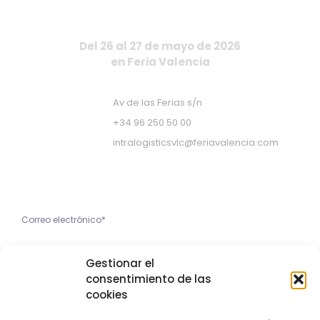
Del 26 al 27 de mayo de 2026
en Feria Valencia
Av de las Ferias s/n
+34 96 250 50 00
intralogisticsvlc@feriavalencia.com
Apúntate a nuestra Newsletter
He leído y acepto la
Gestionar el
Política de Privacidad
consentimiento de las
cookies
Apúntame