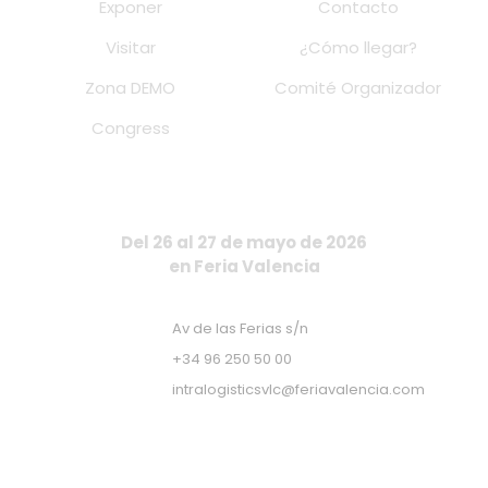
Exponer
Contacto
Visitar
¿Cómo llegar?
Zona DEMO
Comité Organizador
Congress
Del 26 al 27 de mayo de 2026
en Feria Valencia
Av de las Ferias s/n
+34 96 250 50 00
intralogisticsvlc@feriavalencia.com
Apúntate a nuestra Newsletter