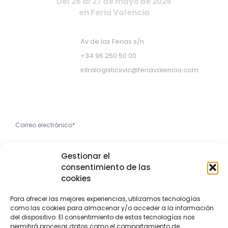
Del 26 al 27 de mayo de 2026
en Feria Valencia
Av de las Ferias s/n
+34 96 250 50 00
intralogisticsvlc@feriavalencia.com
Apúntate a nuestra Newsletter
He leído y acepto la
Gestionar el
Política de Privacidad
consentimiento de las
cookies
Apúntame
Para ofrecer las mejores experiencias, utilizamos tecnologías
como las cookies para almacenar y/o acceder a la información
Copyright © 2023 Feria Valencia
del dispositivo. El consentimiento de estas tecnologías nos
permitirá procesar datos como el comportamiento de