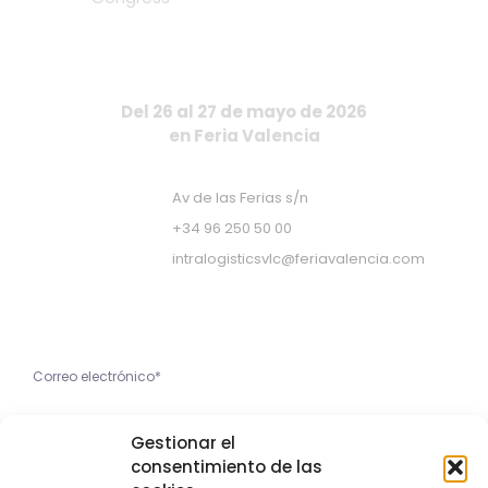
Del 26 al 27 de mayo de 2026
en Feria Valencia
Av de las Ferias s/n
+34 96 250 50 00
intralogisticsvlc@feriavalencia.com
Apúntate a nuestra Newsletter
He leído y acepto la
Gestionar el
Política de Privacidad
consentimiento de las